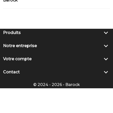
Barock
keyboard_arrow_down
Produits
keyboard_arrow_down
Notre entreprise
keyboard_arrow_down
Votre compte
keyboard_arrow_down
Contact
© 2024 - 2026 • Barock